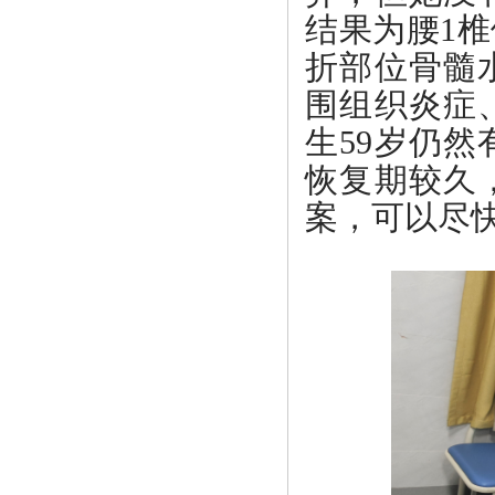
结果为腰
1
折部位骨髓
围组织炎症
生
59岁仍
恢复期较久
案，可以尽