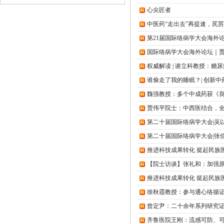
心尖匠者
中医药“走出去”再提速，芪
第21届国际络病学大会海外
国际络病学大会海外论坛｜贾
权威解读 | 谢立科教授：
谁偷走了我的睡眠？| 创新
魏强教授：多个中成药获《
贾伟平院士：中西医结合，
第二十届国际络病学大会|吴
第二十届国际络病学大会|张
推进科技成果转化 挺起民族医
【院士访谈】张礼和：加强原
推进科技成果转化 挺起民族医
徐秋霞教授：参与通心络循证
曾定尹：二十余年系列研究
齐鲁医院王刚：流感可防、可