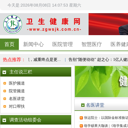
今天是:2026年08月08日 14:07:53 星期六
首页
新闻中心
医院管理
智慧医疗
医养健
热点推荐：
全民健康共识，减重终点是更...
|
告别“随便动动” 赵之心：1亿人健康实
主任说三栏
医护频道
院管频道
名医讲堂
名医讲堂
对口帮扶
张运院士：以国际金标准验
调查活动组委会
络学硕果大咖谈 |《络学集成