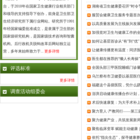
台，于2010年在国家卫生健康行业相关部门
湖南省卫生健康委召开“时令
和领导的支持指导下创办，前身是卫生部卫
服贸会健康卫生服务专题首次
生经济研究所下属行业网站。研究所于1991
以高质量发展为主线振兴发
年经国家编委批准成立，是隶属于卫生部的
加强党对卫生与健康工作的
国家级研究机构，是国家级技术咨询和智囊
如何让基层首诊从“有”到“优
机构。后行政机关脱钩改革后网站独立运
让健康传播更有温度：同济
营，多年来始终致力于...
更多详情
医生都在推荐的“懒人长寿操
全国头部三甲医院睡眠门诊量
评选标准
乌兰察布市卫健委以基层医疗
更多详情
福建这个县级医院，凭什么跻
调查活动组委会
澎湃启动健康传播合作计划
术后快速康复：为大手术补上
聚力育人·产教同行——第三
聚力健康产业，共筑发展新
聚焦临床变革 赋能主动健康
依托“指尖生态”，探寻健康