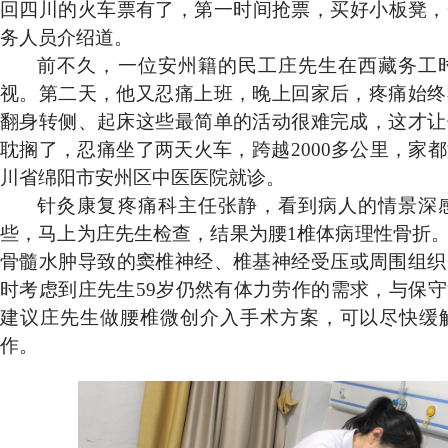
回四川的火车票有了，第一时间抢票，买好小板凳，一个人
务人员介绍道。
前不久，一位安州籍的民工庄先生在西藏务工
视。第二天，他又忍痛上班，晚上回家后，疼痛始终
翻身转侧、起床这些最简单的活动很难完成，这才让
耽搁了，忍痛坐了两天火车，跨越
2000多公里，
川省绵阳市安州区中医医院就诊。
针灸康复疼痛科主任张静，看到病人的情景深
些，马上为庄先生检查，结果为腰
1椎体病理性骨折
骨髓水肿导致
的
窦椎神经、椎基神经受压或周围组织
时考虑到庄先生
59岁仍然有体力劳作的需求，与保
建议庄先生做腰椎微创介入手术方案，可以尽快缓
作。