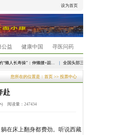
设为首页
康公益
健康中国
寻医问药
懒人长寿操”：伸懒腰+踮...
|
全国头部三甲医院睡眠门诊量同比增幅近30%
您所在的位置是：
首页
>> 投票中心
奔赴
小
) 阅读量：247434
，躺在床上翻身都费劲。听说西藏