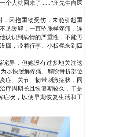
就回来了......”庄先生向医
时，因抱重物受伤，未能引起重
不见缓解，一直坠胀样疼痛，连
他认识到病情的严重性，不能再
家都没回，带着行李、小板凳来到四
感诧异，但她没有过多地关注这
。
为
尽快
缓解疼痛、解除骨折部位
炎症、关节、韧带刺激症状，
同
守治疗周期长且恢复期较久，于是
解症状，以便早期恢复生活和工