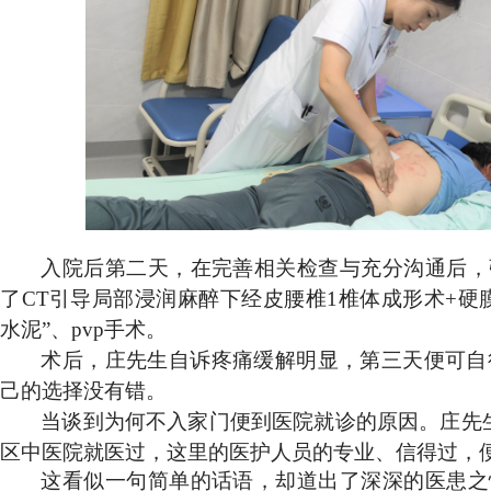
入院后第二天，在完善相关检查与充分沟通后，
了
CT引导局部浸润麻醉下经皮腰椎1椎体成形术+硬
水泥”、pvp手术。
术后
，庄先生自诉
疼痛缓解
明显，
第三天
便可自
己的选择没有错。
当谈到为何不入家门便到医院就诊的原因。庄先
区中医院就医过，这里的医护人员的专业、信得过，
这看似一句简单的话语，却道出了深深的医患之