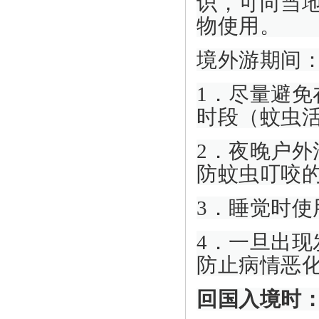
识，可向当
物使用。
境外游期间
1．尽量避
时段（蚊虫
2．夜晚户
防蚊虫叮咬
3．睡觉时
4．一旦出
防止病情恶
回国入境时