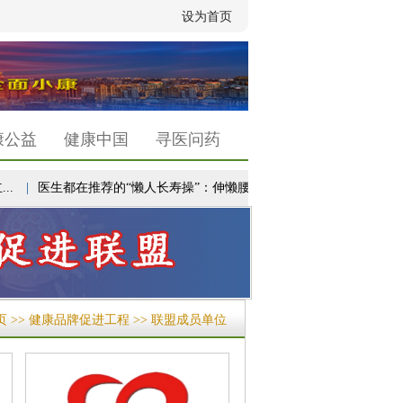
设为首页
康公益
健康中国
寻医问药
|
医生都在推荐的“懒人长寿操”：伸懒腰+踮...
|
全国头部三甲医院睡眠
页
>>
健康品牌促进工程
>> 联盟成员单位