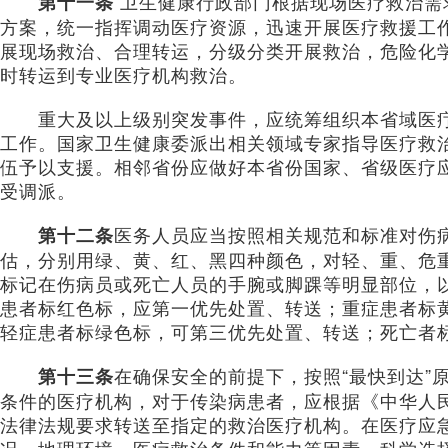
卫生健康行政部门根据现场医疗救治需
第十一条
方案，统一指挥调动医疗资源，迅速开展医疗救援工
展现场救治、合理转运，分级分类开展救治，危险化
时转运到专业医疗机构救治。
重大及以上级别突发事件，应统筹组织本省域医疗
工作。国家卫生健康委派出相关领域专家指导医疗救
伍予以支援。相邻省份应做好本省份国家、省级医疗
受调派。
医务人员应当按照相关规范和标准对伤
第十二条
估，分别用绿、黄、红、黑四种颜色，对轻、重、危
标记在伤病员或死亡人员的手腕或脚踝等明显部位，
患者标红色标，应第一优先处置、转送；重症患者标
轻症患者标绿色标，可第三优先处置、转送；死亡者
在确保安全的前提下，按照“最快到达”
第十三条
条件的医疗机构，对于传染病患者，应根据《中华人
法律法规要求转送至指定的救治医疗机构。在医疗应