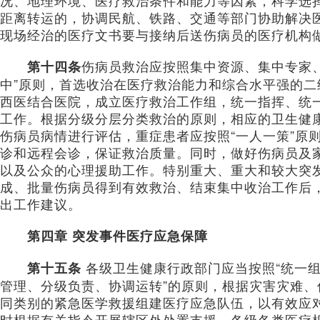
况、地理环境、医疗救治条件和能力等因素，科学选
距离转运的，协调民航、铁路、交通等部门协助解决
现场经治的医疗文书要与接纳后送伤病员的医疗机构
伤病员救治应按照集中资源、集中专家
第十四条
中”原则，首选收治在医疗救治能力和综合水平强的
西医结合医院，成立医疗救治工作组，统一指挥、统
工作。根据分级分层分类救治的原则，相应的卫生健
伤病员病情进行评估，重症患者应按照“一人一策”原
诊和远程会诊，保证救治质量。同时，做好伤病员及
以及公众的心理援助工作。特别重大、重大和较大突
成、批量伤病员得到有效救治、结束集中收治工作后
出工作建议。
第四章 突发事件医疗应急保障
各级卫生健康行政部门应当按照“统一
第十五条
管理、分级负责、协调运转”的原则，根据灾害灾难
同类别的紧急医学救援组建医疗应急队伍，以有效应
时根据有关指令开展辖区外处置支援。各级各类医疗