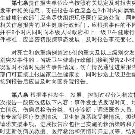
责任报告单位应当按照有关规定及时报告
第七条
发事件相关信息，责任报告单位应当在2小时内向属
生健康行政部门应当尽快组织现场医疗应急处置，同
相关信息报告的卫生健康行政部门，应根据事件的不
并在2小时内同时向本级人民政府和上一级卫生健康
件标准，应当密切跟踪事态发展，及时报告事态变化
对死亡和危重病例超过5例的重大及以上级别突发
别突发事件的，省级卫生健康行政部门接到报告2小
况暂时不清时先报告事件情况，伤亡情况通过进展报
部门可直接上报国家卫生健康委，同时抄送上级卫生
接到报告后应当及时向国务院报告。
根据事件发生、发展、控制过程分为初次
第八条
次报告一般应包括以下内容：事件发生或发现时间、
亡情况、伤病员检伤分类、初步诊断；调派医务人员
市专家等医疗资源情况；卫生健康系统受损情况、拟
请求支援事项。进展报告应包括已实施的救治策略和
时更新伤病员救援、医疗救治和病情转归进展等。结