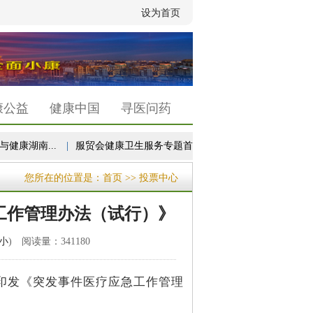
设为首页
康公益
健康中国
寻医问药
南...
|
服贸会健康卫生服务专题首次设立“未来医疗...
|
以高质量
您所在的位置是：
首页
>> 投票中心
工作管理办法（试行）》
小
) 阅读量：341180
印发《突发事件医疗应急工作管理