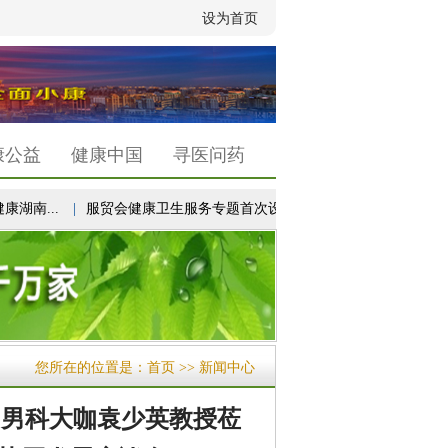
设为首页
康公益
健康中国
寻医问药
...
|
服贸会健康卫生服务专题首次设立“未来医疗...
|
以高质量发
您所在的位置是：
首页
>> 新闻中心
内男科大咖袁少英教授莅