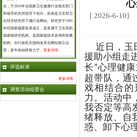
心
台，于2010年在国家卫生健康行业相关部门
和领导的支持指导下创办，前身是卫生部卫
[ 2026-6
生经济研究所下属行业网站。研究所于1991
年经国家编委批准成立，是隶属于卫生部的
国家级研究机构，是国家级技术咨询和智囊
机构。后行政机关脱钩改革后网站独立运
近日，
玉
营，多年来始终致力于...
更多详情
援助小组走
长
心理健康
”
评选标准
超带队，通
更多详情
戏相结合的
调查活动组委会
力。活动中
我否定等高
绪释放、自
惑、卸下心