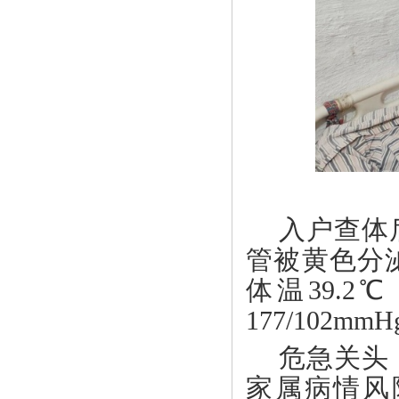
入户查体
管被黄色分
体温
39.
177/102
危急关头
家属病情风