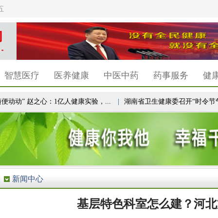
五
智慧医疗
医养健康
中医中药
药事服务
健
动动” 赵之心：1亿人健康实验，...
|
湖南省卫生健康委召开“时令节气与健
新闻中心
基层特色科室怎么建？河北