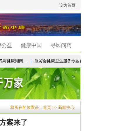
设为首页
康公益
健康中国
寻医问药
康湖南...
|
服贸会健康卫生服务专题首次设立“未来医疗...
|
以高
您所在的位置是：
首页
>> 新闻中心
方案来了