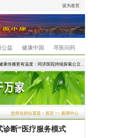
设为首页
康公益
健康中国
寻医问药
康传播更有温度：同济医院持续探索公立...
|
医生都在推荐的“懒人长寿操”
您所在的位置是：
首页
>> 新闻中心
式诊断”医疗服务模式