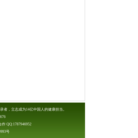
录者，立志成为14亿中国人的健康担当。
76
Q:1787946952
60993号