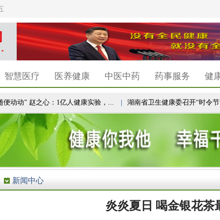
五
智慧医疗
医养健康
中医中药
药事服务
健
动动” 赵之心：1亿人健康实验，...
|
湖南省卫生健康委召开“时令节气与健
新闻中心
炎炎夏日 喝金银花茶