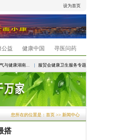
设为首页
康公益
健康中国
寻医问药
康湖南...
|
服贸会健康卫生服务专题首次设立“未来医疗...
|
以高
您所在的位置是：
首页
>> 新闻中心
最搭