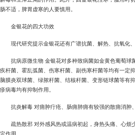
肠不适，脾胃虚寒的人要慎用。
金银花的四大功效
现代研究提示金银花还有广谱抗菌、解热、抗氧化
抗病原微生物 金银花对多种致病菌如金黄色葡萄球
疾杆菌、霍乱弧菌、伤寒杆菌、副伤寒杆菌等均有一定
脑膜炎双球菌、绿脓杆菌、结核杆菌、变形链球菌等有
疹病毒均有抑制作用。
抗炎解毒 对痈肿疔疮、肠痈肺痈有较强的散痈消肿
疏热散邪 对外感风热或温病初起，身热头痛、心烦
定作用。