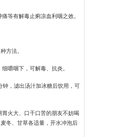
肿痛等有解毒止痢凉血利咽之效。
三种方法。
，细嚼咽下，可解毒、抗炎。
0分钟，滤出汤汁加冰糖后饮用，可
期胃火大、口干口苦的朋友不妨喝
、麦冬、甘草各适量，开水冲泡后