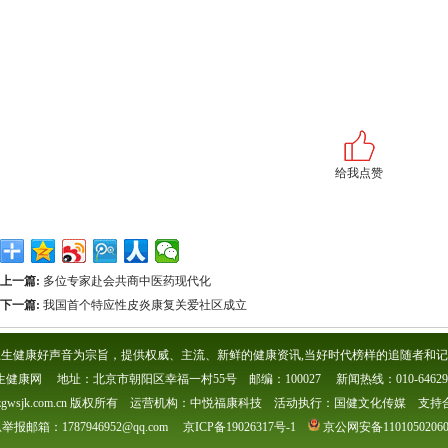
给我点赞
上一篇:
多位专家赴会共商中医药现代化
下一篇:
我国首个特应性皮炎康复关爱社区成立
生健康好声音为宗旨，提供权威、主流、新鲜的健康资讯,当好时代榜样的追随者和记
生健康网 地址：北京市朝阳区幸福一村55号 邮编：100027 新闻热线：010-646296
gwsjk.com.cn 版权所有 运营机构：中悦福康科技 活动执行：国健文化传媒 支持合作 Q
报邮箱：1787946952@qq.com 京ICP备19026317号-1
京公网安备110105020