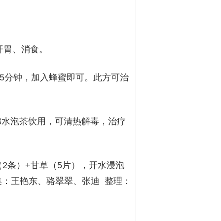
开胃、消食。
15分钟，加入蜂蜜即可。此方可治
入沸水泡茶饮用，可清热解毒，治疗
（2条）+甘草（5片），开水浸泡
集：王艳东、骆翠翠、张迪 整理：