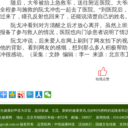
随后，大爷被抬上急救车，送往附近医院。大爷
全程参与施救的阮戈冲也一起去了医院。
“到医院后
过来了，瞳孔反射也回来了，还能说清楚自己的姓名。
阮戈冲看到对方清醒之后才放心离开。虽然上班
报备了参与救人的情况，医院也向门诊患者说明了情
阮戈冲说，后来爱人在网上刷到了网友拍下的视
他的背影。看到网友的感慨，想到那么多人积极帮助
冲很感动。（采集：文静 编辑：李一 来源：北京市
给我点赞
生健康好声音为宗旨，提供权威、主流、新鲜的健康资讯,当好时代榜样的追随者和记
生健康网 地址：北京市朝阳区幸福一村55号 邮编：100027 新闻热线：010-646296
gwsjk.com.cn 版权所有 运营机构：中悦福康科技 活动执行：国健文化传媒 支持合作 Q