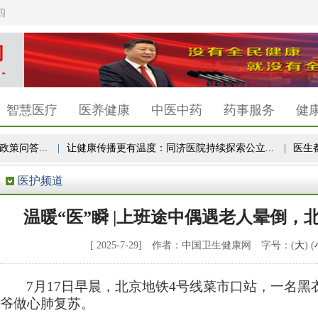
四
智慧医疗
医养健康
中医中药
药事服务
健
问答...
|
让健康传播更有温度：同济医院持续探索公立...
|
医生都在
医护频道
温暖“医”瞬 |上班途中偶遇老人晕倒
[ 2025-7-29] 作者：中国卫生健康网 字号：(
大
) (
7月17日早晨，北京地铁4号线菜市口站，一名
爷做心肺复苏。