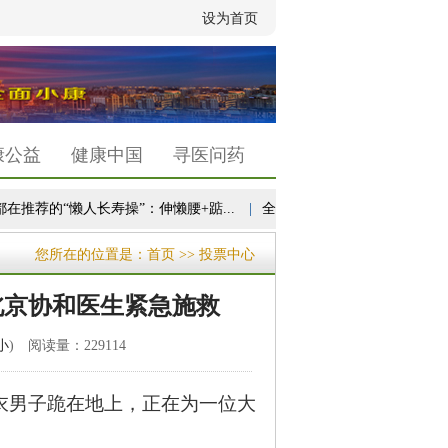
设为首页
康公益
健康中国
寻医问药
推荐的“懒人长寿操”：伸懒腰+踮...
|
全国头部三甲医院睡眠门诊量同比增
您所在的位置是：
首页
>> 投票中心
，北京协和医生紧急施救
小
) 阅读量：229114
黑衣男子跪在地上，正在为一位大