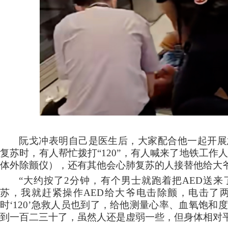
阮戈冲表明自己是医生后，大家配合他一起开展
复苏时，有人帮忙拨打
“120”，有人喊来了地铁工作
体外除颤仪），还有其他会心肺复苏的人接替他给大
“大约按了2分钟，有个男士就跑着把AED送
苏，我就赶紧操作AED给大爷电击除颤，电击了
时‘120’急救人员也到了，给他测量心率、血氧饱
到一百二三十了，虽然人还是虚弱一些，但身体相对