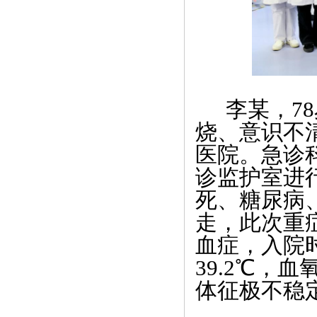
李某，
78
烧、意识不
医院。急诊
诊监护室进
死、糖尿病
走，此次重
血症，入院
39.2
℃，血
体征极不稳