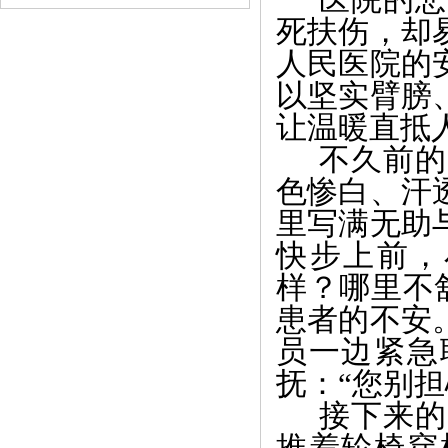
死扶伤，却
人民医院的
以坚实臂膀
让温暖直抵
不久前的
色惨白、汗
里写满无助
快步上前，
样？哪里不
患者的不安
员一边紧急
抚：“您别
接下来的
推着轮椅穿