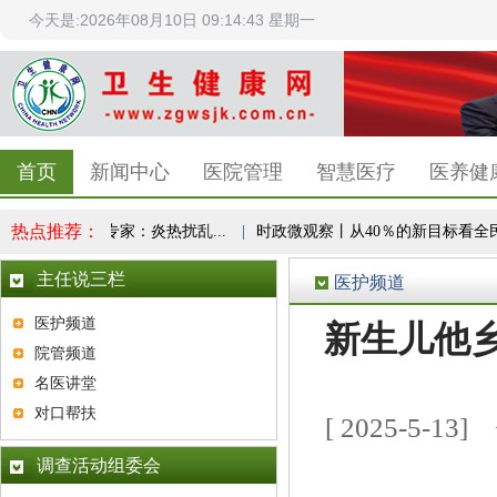
今天是:2026年08月10日 09:14:43 星期一
首页
新闻中心
医院管理
智慧医疗
医养健
热点推荐：
绪易“失控”？专家：炎热扰乱...
|
时政微观察丨从40％的新目标看全民健
主任说三栏
医护频道
医护频道
新生儿他
院管频道
名医讲堂
对口帮扶
[ 2025-5
调查活动组委会