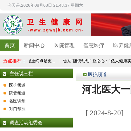
今天是:2026年08月08日 21:48:37 星期六
首页
新闻中心
医院管理
智慧医疗
医养健
热点推荐：
健康共识，减重终点是更...
|
告别“随便动动” 赵之心：1亿人健康实验，
主任说三栏
医护频道
医护频道
河北医大一
院管频道
名医讲堂
对口帮扶
[ 2024-8
调查活动组委会